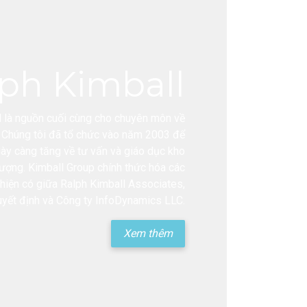
ph Kimball
 là nguồn cuối cùng cho chuyên môn về
. Chúng tôi đã tổ chức vào năm 2003 để
ày càng tăng về tư vấn và giáo dục kho
 lượng. Kimball Group chính thức hóa các
 hiện có giữa Ralph Kimball Associates,
yết định và Công ty InfoDynamics LLC.
Xem thêm