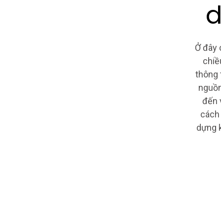
d
Ở đây 
chiề
thông 
nguồn
đến 
cách 
dựng k