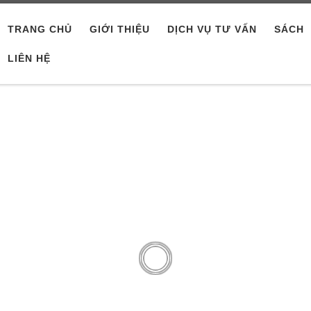
TRANG CHỦ
GIỚI THIỆU
DỊCH VỤ TƯ VẤN
SÁCH
LIÊN HỆ
Ralph Kimball
g hợp và chia sẻ kinh nghiệm thi