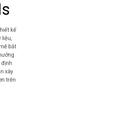
ls
hiết kế
liệu,
 mẽ bắt
 hưởng
 định
ạn xây
ơn trên