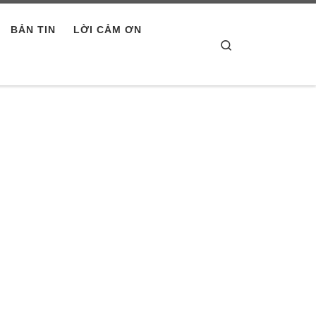
BẢN TIN
LỜI CẢM ƠN
Search
ết kế website