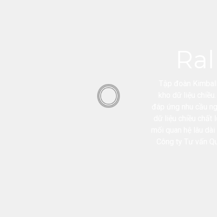
Ral
Tập đoàn Kimball
kho dữ liệu chiều
đáp ứng nhu cầu ng
dữ liệu chiều chất
mối quan hệ lâu dài
Công ty Tư vấn Qu