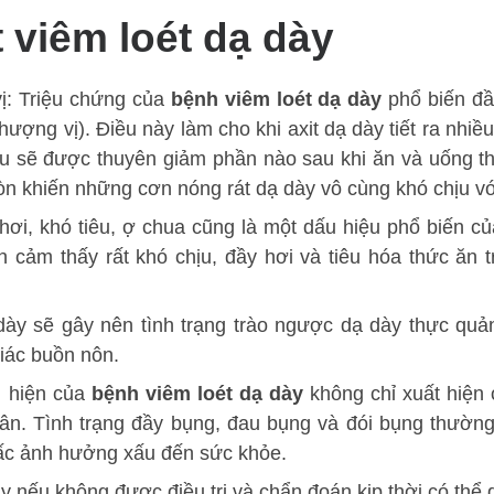
 viêm loét dạ dày
ị: Triệu chứng của
bệnh viêm loét dạ dày
phổ biến đầ
hượng vị). Điều này làm cho khi axit dạ dày tiết ra nhi
au sẽ được thuyên giảm phần nào sau khi ăn và uống th
 còn khiến những cơn nóng rát dạ dày vô cùng khó chịu v
 hơi, khó tiêu, ợ chua cũng là một dấu hiệu phổ biến c
nh cảm thấy rất khó chịu, đầy hơi và tiêu hóa thức ăn
dày sẽ gây nên tình trạng trào ngược dạ dày thực quả
iác buồn nôn.
u hiện của
bệnh viêm loét dạ dày
không chỉ xuất hiện
n. Tình trạng đầy bụng, đau bụng và đói bụng thường
iấc ảnh hưởng xấu đến sức khỏe.
 nếu không được điều trị và chẩn đoán kịp thời có thể 