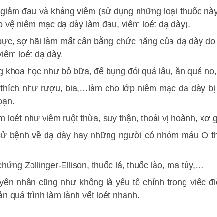
iảm đau và kháng viêm (sử dụng những loại thuốc này t
o vệ niêm mạc dạ dày làm đau, viêm loét dạ dày).
c, sợ hãi làm mất cân bằng chức năng của dạ dày do dị
viêm loét dạ dày.
 khoa học như bỏ bữa, để bụng đói quá lâu, ăn quá no,
thích như rượu, bia,…làm cho lớp niêm mạc dạ dày bị b
oạn.
m loét như viêm ruột thừa, suy thận, thoái vị hoành, xơ
n sử bệnh về dạ dày hay những người có nhóm máu O 
ứng Zollinger-Ellison, thuốc lá, thuốc lào, ma túy,…
ên nhân cũng như không là yếu tố chính trong việc điều
n quá trình làm lành vết loét nhanh.