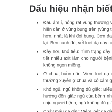
Dấu hiệu nhận biết
Đau âm ỉ, nóng rát vùng thượng v
hiện dần ở vùng bụng trên (vùng t
hơn, nhất là khi đói bụng. Cơn đ
lại. Bên cạnh đó, vết loét dạ dày
Đầy hơi, khó tiêu: Tình trạng đầy
tiết nhiều axit làm cho người bệ
không ngon miệng.
Ợ chua, buồn nôn: Viêm loét dạ 
thường xuyên ợ chua và có cảm g
Khó ngủ, ngủ không đủ giấc: Biể
hướng đến giấc ngủ của bệnh nhâ
chịu người bệnh, ngủ không đủ g
Chảy máu dạ dày: Viêm loét dạ dày