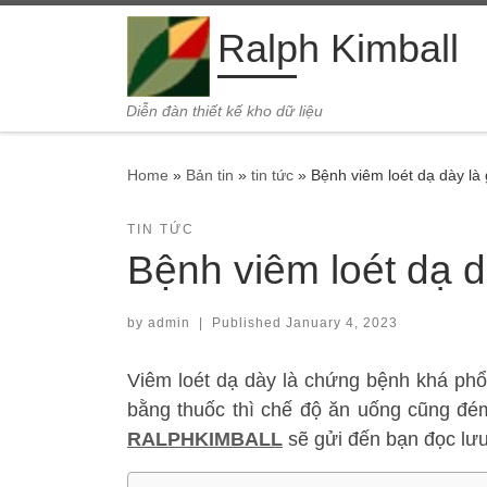
Skip to content
Ralph Kimball
Diễn đàn thiết kế kho dữ liệu
Home
»
Bản tin
»
tin tức
»
Bệnh viêm loét dạ dày là
TIN TỨC
Bệnh viêm loét dạ 
by
admin
|
Published
January 4, 2023
Viêm loét dạ dày là chứng bệnh khá phổ 
bằng thuốc thì chế độ ăn uống cũng đém 
RALPHKIMBALL
sẽ gửi đến bạn đọc lư