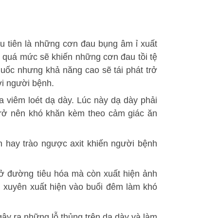
u tiên là những cơn đau bụng âm ỉ xuất
ều quá mức sẽ khiến những cơn đau tồi tệ
uốc nhưng khả năng cao sẽ tái phát trở
ới người bệnh.
ủa viêm loét dạ dày. Lúc này dạ dày phải
 trở nên khó khăn kèm theo cảm giác ăn
n hay trào ngược axit khiến người bệnh
 ở đường tiêu hóa mà còn xuất hiện ảnh
 xuyên xuất hiện vào buổi đêm làm khó
gây ra những lỗ thủng trên dạ dày và làm