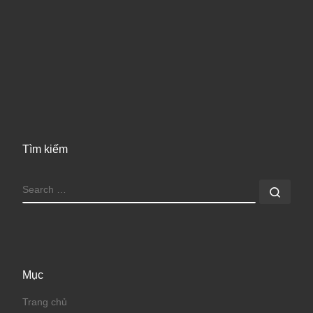
Tìm kiếm
SEARCH
Sear
Mục
Trang chủ