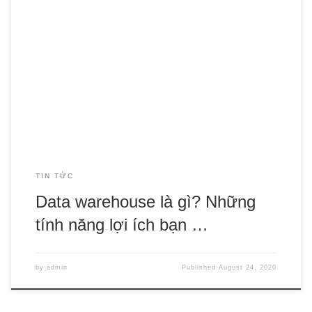
Chắc hẳn đối với bộ phận phân tích và phát triển kinh
doanh trong mỗi doanh nghiệp, khái niệm kho dữ liệu (data
warehouse), dữ liệu lớn (big data) tại các công ty công
nghệ, cơ sở dữ liệu (database) ở các công ty lập trình…
không còn quá xa […]
TIN TỨC
Data warehouse là gì? Những
tính năng lợi ích bạn …
by
admin
Published
August 24, 2020