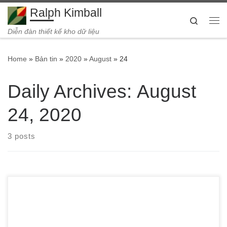
Ralph Kimball
Skip to content
Search
Me
Diễn đàn thiết kế kho dữ liệu
Home
»
Bản tin
»
2020
»
August
»
24
Daily Archives:
August
24, 2020
3 posts
Phân tích kho dữ liệu là một kĩ thuật đơn giản, không quá