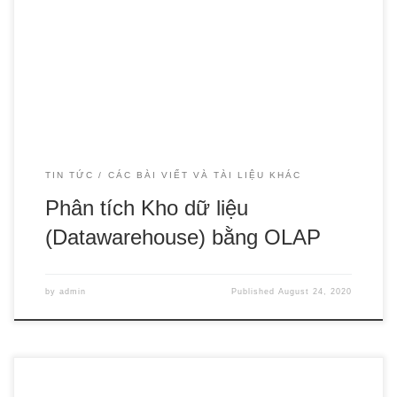
phức tạp nhưng yêu cầu người thực hiện phải có một lượng
kiến thức nhất định về database, data warehouse để có thể
kiểm soát được các bước của quy trình, hiểu được tiến độ
vận hành […]
TIN TỨC
CÁC BÀI VIẾT VÀ TÀI LIỆU KHÁC
Phân tích Kho dữ liệu
(Datawarehouse) bằng OLAP
by
admin
Published
August 24, 2020