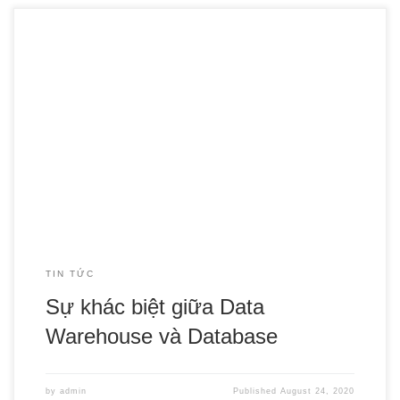
Dữ liệu là tài sản của doanh nghiệp, là yếu tố vô cùng quan
trọng được sử dụng để đưa ra quyết định kinh doanh chính
xác, cải thiện các chiến dịch quảng bá, marketing, tối ưu
hóa chi phí và tăng doanh thu. Giả sử doanh nghiệp có một
[…]
TIN TỨC
Sự khác biệt giữa Data
Warehouse và Database
by
admin
Published
August 24, 2020