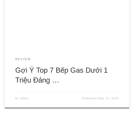
trong gian bếp của mỗi gia đình. Trên thị trường hiện nay,
bếp ga đang được bán với nhiều mức giá khác nhau từ phổ
thông đến cao cấp để phù hợp với ngân sách của từng gia
[…]
REVIEW
Gợi Ý Top 7 Bếp Gas Dưới 1
Triệu Đáng …
by
admin
Published
May 14, 2024