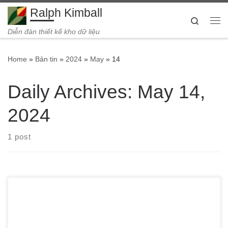
Ralph Kimball
Skip to content
Search
Me
Diễn đàn thiết kế kho dữ liệu
Home
»
Bản tin
»
2024
»
May
»
14
Daily Archives:
May 14,
2024
1 post
Bếp gas là một vật dụng thông dụng và không thể thiếu