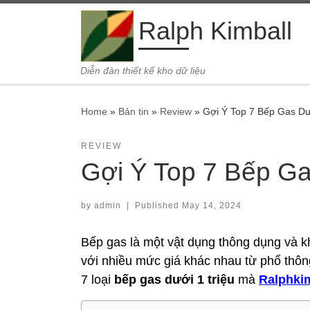
Skip to content
Ralph Kimball
Diễn đàn thiết kế kho dữ liệu
Home
»
Bản tin
»
Review
»
Gợi Ý Top 7 Bếp Gas Dư
REVIEW
Gợi Ý Top 7 Bếp Ga
by
admin
|
Published
May 14, 2024
Bếp gas là một vật dụng thông dụng và kh
với nhiều mức giá khác nhau từ phổ thôn
7 loại
bếp gas dưới 1 triệu
mà
Ralphki