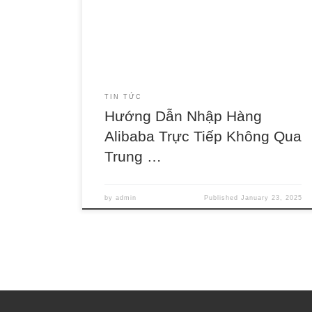
Ralphkimball sẽ chia sẻ hướng dẫn nhập hàng
Alibaba chi tiết từ A-Z, giúp bạn tự tin mua sắm
và nhập […]
TIN TỨC
Hướng Dẫn Nhập Hàng
Alibaba Trực Tiếp Không Qua
Trung …
by
admin
Published
January 23, 2025