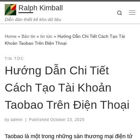
Ralph Kimball
Skip to content
Search
Me
Diễn đàn thiết kế kho dữ liệu
Home
»
Bản tin
»
tin tức
»
Hướng Dẫn Chi Tiết Cách Tạo Tài
Khoản Taobao Trên Điện Thoại
TIN TỨC
Hướng Dẫn Chi Tiết
Cách Tạo Tài Khoản
Taobao Trên Điện Thoại
by
admin
|
Published
October 23, 2025
Taobao là một trong những sàn thương mại điện tử