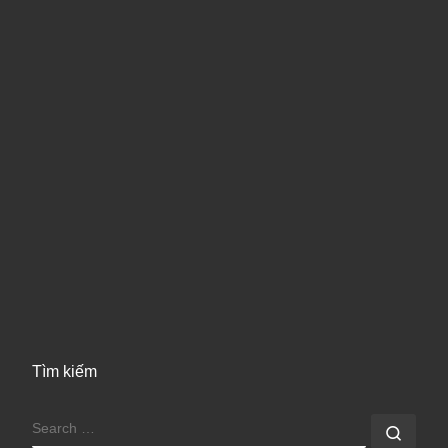
Tìm kiếm
SEARCH
Sear