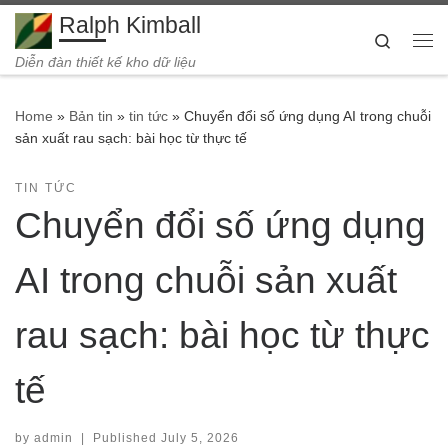
Ralph Kimball
Skip to content
Search
Me
Diễn đàn thiết kế kho dữ liệu
Home
»
Bản tin
»
tin tức
»
Chuyển đổi số ứng dụng AI trong chuỗi
sản xuất rau sạch: bài học từ thực tế
TIN TỨC
Chuyển đổi số ứng dụng
AI trong chuỗi sản xuất
rau sạch: bài học từ thực
tế
by
admin
|
Published
July 5, 2026