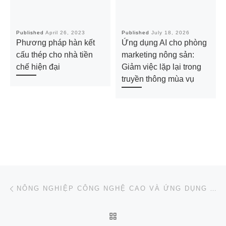
Published
April 26, 2023
Published
July 18, 2026
Phương pháp hàn kết
Ứng dụng AI cho phòng
cấu thép cho nhà tiền
marketing nông sản:
chế hiện đại
Giảm việc lặp lại trong
truyền thông mùa vụ
Post navigation
Previous post
NÔNG NGHIỆP CÔNG NGHỆ CAO VÀ ỨNG DỤNG AI TRONG DOANH NGHIỆP NÔNG SẢN VIỆT NAM
BACK TO POST LIST