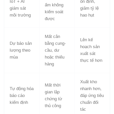
IoT + AI
ổn định,
ẩm không
giám sát
giảm tỷ lệ
kiểm soát
môi trường
hao hụt
được
Mất cân
Lên kế
Dự báo sản
bằng cung-
hoạch sản
lượng theo
cầu, dư
xuất sát
mùa
hoặc thiếu
thực tế hơn
hàng
Xuất kho
Mất thời
Tự động hóa
nhanh hơn,
gian lập
báo cáo
đáp ứng tiêu
chứng từ
kiểm định
chuẩn đối
thủ công
tác