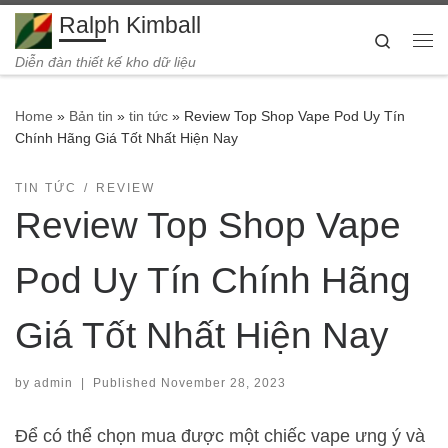
Ralph Kimball
Skip to content
Search
Me
Diễn đàn thiết kế kho dữ liệu
Home
»
Bản tin
»
tin tức
»
Review Top Shop Vape Pod Uy Tín
Chính Hãng Giá Tốt Nhất Hiện Nay
TIN TỨC
REVIEW
Review Top Shop Vape
Pod Uy Tín Chính Hãng
Giá Tốt Nhất Hiện Nay
by
admin
|
Published
November 28, 2023
Để có thể chọn mua được một chiếc vape ưng ý và