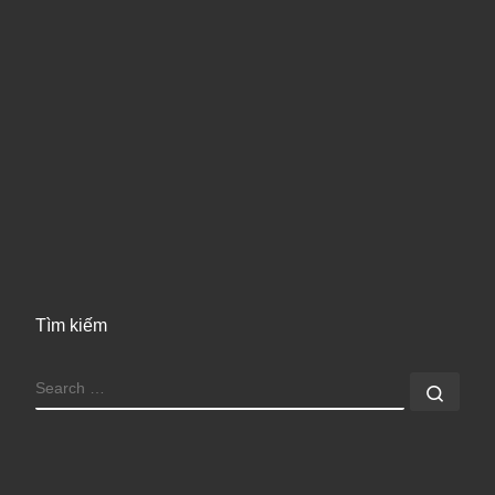
Tìm kiếm
SEARCH
Sear