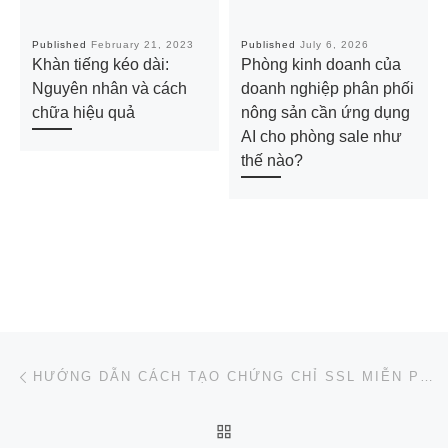
Published
February 21, 2023
Published
July 6, 2026
Khàn tiếng kéo dài:
Phòng kinh doanh của
Nguyên nhân và cách
doanh nghiệp phân phối
chữa hiệu quả
nông sản cần ứng dụng
AI cho phòng sale như
thế nào?
Post navigation
Previous post
HƯỚNG DẪN CÁCH TẠO CHỨNG CHỈ SSL MIỄN PHÍ 2022
BACK TO POST LIST