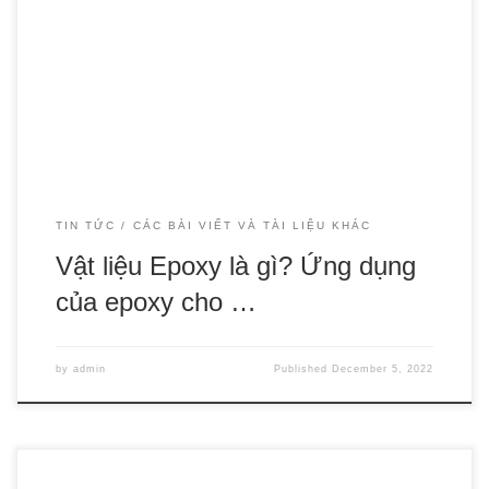
Epoxy là một trong những giải pháp tối ưu cho sàn nhà
xưởng. Chất liệu này giúp bảo vệ bề mặt sàn bê tông, tăng
cứng, chịu được tải trọng cao khi sử dụng, không bám dính
bụi, dễ dàng vệ sinh sau thời gian dài sử dụng. Đây là […]
TIN TỨC
CÁC BÀI VIẾT VÀ TÀI LIỆU KHÁC
Vật liệu Epoxy là gì? Ứng dụng
của epoxy cho …
by
admin
Published
December 5, 2022