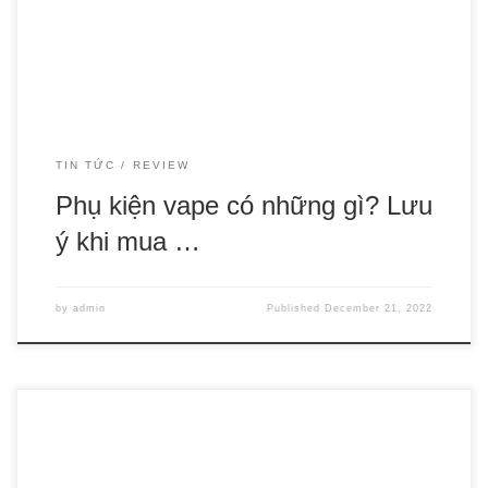
Tuy nhiên không phải người chơi thuốc lá điện tử cũng hiểu
rõ về […]
TIN TỨC
REVIEW
Phụ kiện vape có những gì? Lưu
ý khi mua …
by
admin
Published
December 21, 2022