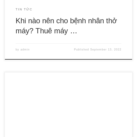
TIN TỨC
Khi nào nên cho bệnh nhân thở
máy? Thuê máy …
by
admin
Published
September 13, 2022
Trung Quốc được biết đến là thiên đường và là công xưởng
hàng hóa của Thế Giới. Chính vì vậy mà bất cứ nhà kinh
doanh online nào đều lựa chọn nguồn hàng Trung Quốc
đầu tiên. Với nhu cầu làm đẹp của thị trường Việt Nam ngày
càng một […]