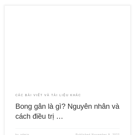
Bong gân là một dạng chấn thương khá thường gặp trong
đời sống, nó có thể xảy ra khi bạn vận động quá mạnh
hoặc sai cách trong các hoạt động thường ngày. Nó có thể
ảnh hưởng tới các bộ phận cơ thể như mắt cá, cổ chân,
tay… […]
CÁC BÀI VIẾT VÀ TÀI LIỆU KHÁC
Bong gân là gì? Nguyên nhân và
cách điều trị …
by
admin
Published
November 9, 2022