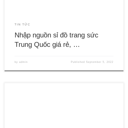
TIN TỨC
Nhập nguồn sỉ đồ trang sức
Trung Quốc giá rẻ, …
by
admin
Published
September 5, 2022
Ai đang đi xe máy chắc hẳn không còn xa lạ gì với việc tìm
phụ tùng Honda chính hãng để thay mới. Hiện nay trên thị
trường đầy rẫy hàng giả, hàng nhái các thương hiệu lớn. Và