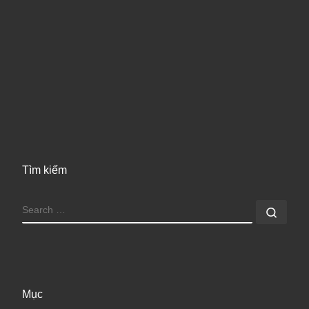
Tìm kiếm
SEARCH
Sear
Mục