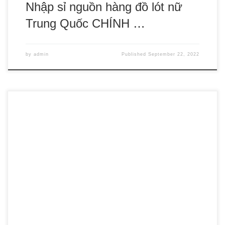
Nhập sỉ nguồn hàng đồ lót nữ
Trung Quốc CHÍNH …
by
admin
Published
September 22, 2022
Thở máy là một trong những phương pháp giúp duy trì sự
sống của con người. Máy thở hỗ trợ bệnh nhân trong hoạt
động hô hấp khi khả năng tự thở của họ diễn ra yếu, không
đủ oxy cung cấp cho cơ thể. Có nhiều lý do khiến […]