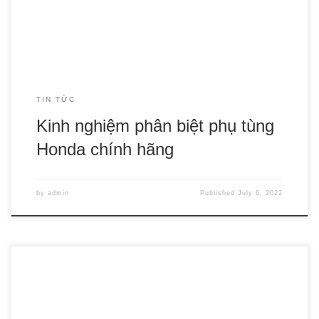
Honda là thương hiệu hay bị làm nhái rất tinh vi […]
TIN TỨC
Kinh nghiệm phân biệt phụ tùng
Honda chính hãng
by
admin
Published
July 6, 2022
Để thay thế thuốc lá truyền thống ngoài vape ra thì trên thị