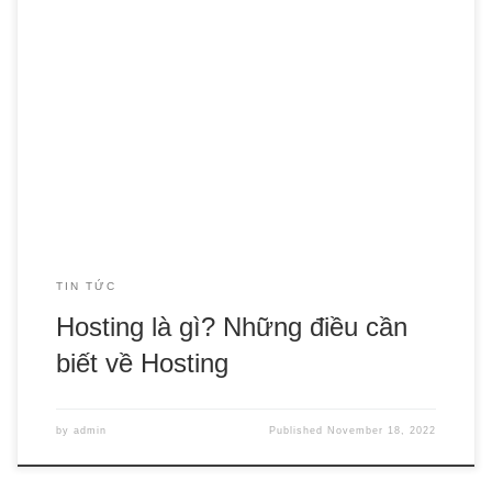
Hosting được biết đến là dịch vụ không thể thiếu khi thiết kế
Website, là sợi dây kết nối vô hạn giữa người dùng với
Website. Mặc dù vậy nhưng vẫn có khá nhiều người không
biết Hosting là gì? Bài viết dưới đây chúng tôi sẽ chia sẻ
đến […]
TIN TỨC
Hosting là gì? Những điều cần
biết về Hosting
by
admin
Published
November 18, 2022