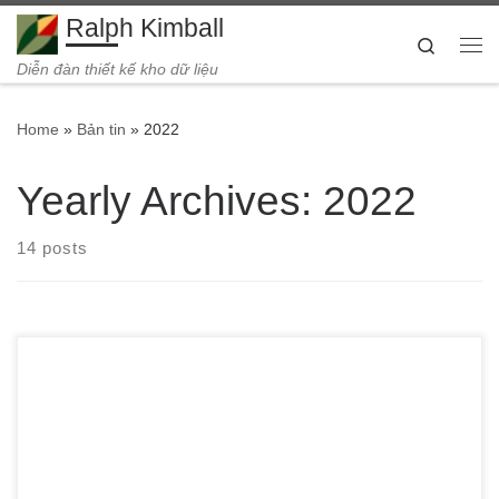
Ralph Kimball
Skip to content
Search
Me
Diễn đàn thiết kế kho dữ liệu
Home
»
Bản tin
»
2022
Yearly Archives:
2022
14 posts
Phụ kiện Vape là một trong các thành phần cực kỳ quan
trọng nhằm giúp thiết bị của bạn được hoạt động một cách
ổn định cũng như mang lại một trải nghiệm Vaping tốt hơn.