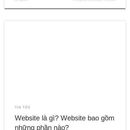
Thiết kế web trở thành nền tảng kinh doanh hữu ích trên
Internet, hỗ trợ doanh nghiệp trong mọi mặt trận như quảng
cáo thương hiệu, sản phẩm/ dịch vụ, chăm sóc khách
hàng… Website không khác gì một cửa hàng thu nhỏ
nhưng chứa đựng không giới hạn mọi […]
TIN TỨC
Website là gì? Website bao gồm
những phần nào?