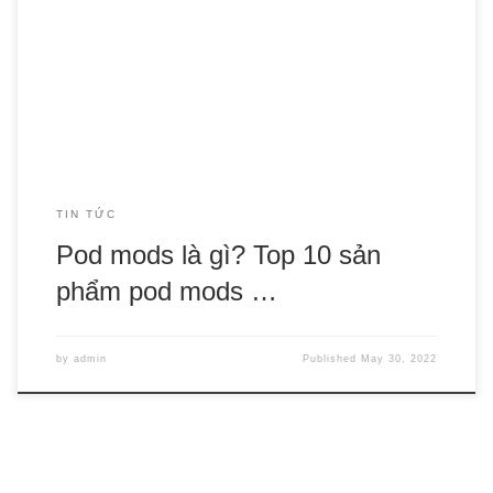
trường hiện nay còn có Pod mods. Dòng thuốc lá điện tử
này mang nhiều ưu điểm nổi trội và được yêu thích ở giới
trẻ hiện nay. Cùng điểm qua Top 10 Pod mods đang được
[…]
TIN TỨC
Pod mods là gì? Top 10 sản
phẩm pod mods …
by
admin
Published
May 30, 2022